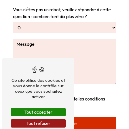
Vous n'êtes pas un robot, veuillez répondre à cette
question : combien font dix plus zéro ?
Ce site utilise des cookies et
vous donne le contrôle sur
ceux que vous souhaitez
activer
En cochant cette case, j'accepte les conditions
particulières ci-dessous **
Tout accepter
Tout refuser
Envoyer