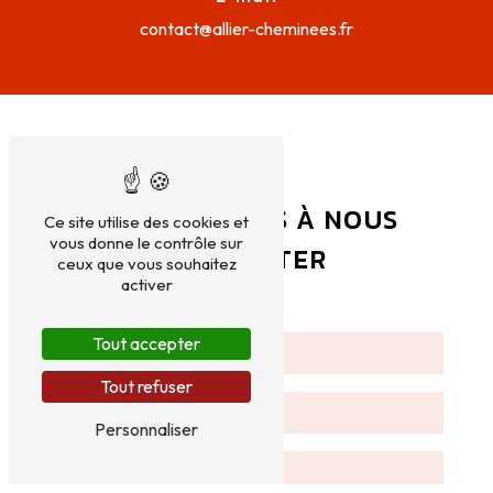
contact@allier-cheminees.fr
N'HÉSITEZ PAS À NOUS
Ce site utilise des cookies et
vous donne le contrôle sur
CONTACTER
ceux que vous souhaitez
activer
Tout accepter
Tout refuser
Personnaliser