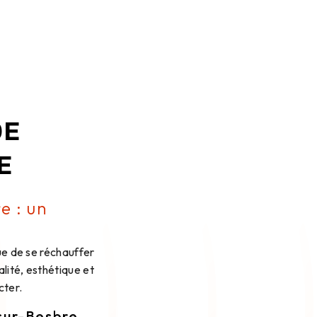
DE
E
e : un
ue de se réchauffer
lité, esthétique et
cter.
sur-Besbre