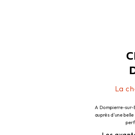
C
La ch
A Dompierre-sur-Be
auprès d'une belle
perf
Les avant