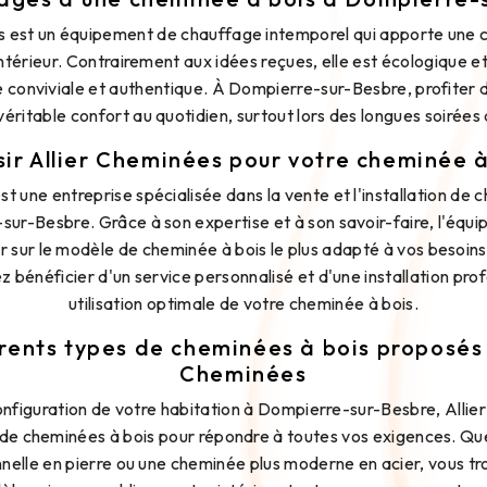
s est un équipement de chauffage intemporel qui apporte une ch
ntérieur. Contrairement aux idées reçues, elle est écologique 
 conviviale et authentique. À Dompierre-sur-Besbre, profiter 
véritable confort au quotidien, surtout lors des longues soirées 
sir Allier Cheminées pour votre cheminée à
st une entreprise spécialisée dans la vente et l'installation de 
sur-Besbre. Grâce à son expertise et à son savoir-faire, l'équi
r sur le modèle de cheminée à bois le plus adapté à vos besoins 
z bénéficier d'un service personnalisé et d'une installation pro
utilisation optimale de votre cheminée à bois.
rents types de cheminées à bois proposés 
Cheminées
configuration de votre habitation à Dompierre-sur-Besbre, Alli
e cheminées à bois pour répondre à toutes vos exigences. Qu
nelle en pierre ou une cheminée plus moderne en acier, vous tr