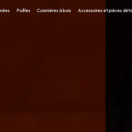
nées
Poêles
Cuisinières à bois
Accessoires et pièces dét