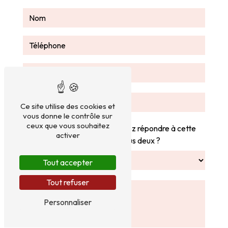
Ce site utilise des cookies et
vous donne le contrôle sur
ceux que vous souhaitez
Vous n'êtes pas un robot, veuillez répondre à cette
activer
question : combien font trois plus deux ?
Tout accepter
Tout refuser
Personnaliser