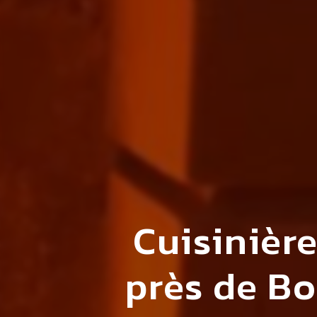
Cuisinière
près de B