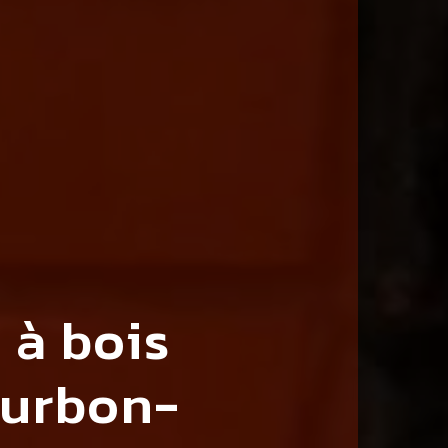
 à bois
ourbon-