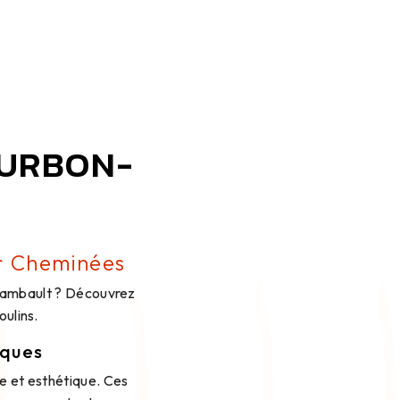
OURBON-
er Cheminées
chambault ? Découvrez
oulins.
iques
e et esthétique. Ces