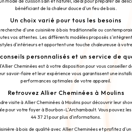
 un mode de cuisson sain et naturel, idéal pour préparer de délic
bénéficiant de la chaleur douce d'un feu de bois.
Un choix varié pour tous les besoins
recherche d'une cuisinière à bois traditionnelle ou contempora
outes vos attentes. Les différents modèles proposés s'intègren
 styles d'intérieurs et apportent une touche chaleureuse à votre
conseils personnalisés et un service de qu
'Allier Cheminées est à votre disposition pour vous conseiller d
Leur savoir-faire et leur expérience vous garantissent une install
performances optimales de votre appareil.
Retrouvez Allier Cheminées à Moulins
ndre visite à Allier Cheminées à Moulins pour découvrir leur sho
déale pour votre foyer à Bourbon-L'Archambault. Vous pouvez le
44 37 21 pour plus d'informations.
sinière à bois de qualité avec Allier Cheminées et profitez d'un