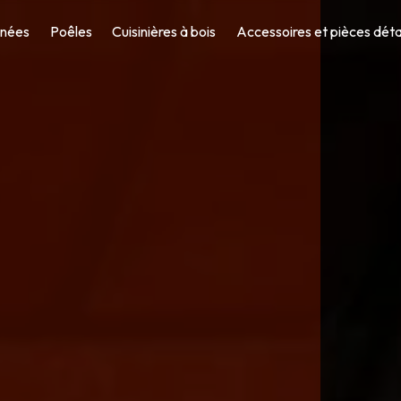
nées
Poêles
Cuisinières à bois
Accessoires et pièces dét